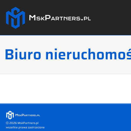
Biuro nieruchomoś
ⓒ 2026 MskPartners.pl
Logo Weo.pl
wszelkie prawa zastrzeżone