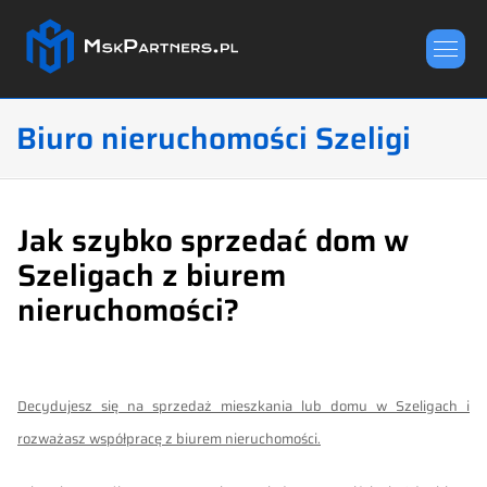
Lista nieruchomości
Biuro nieruchomości Szeligi
Zgłoś ofertę nieruchomości
Jak szybko sprzedać dom w
O nas
Szeligach z biurem
Opinie
nieruchomości?
Kontakt
Decydujesz się na sprzedaż mieszkania lub domu w Szeligach i
rozważasz współpracę z biurem nieruchomości.